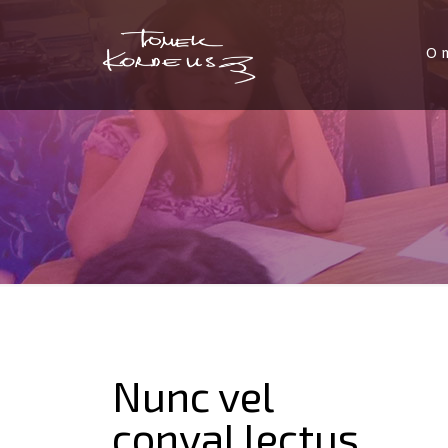
O 
Nunc vel
conval lectus