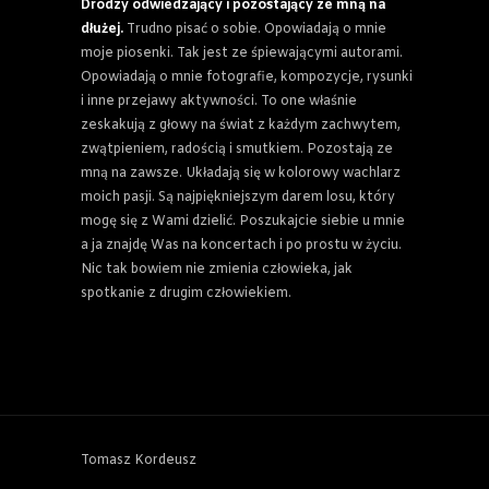
Drodzy odwiedzający i pozostający ze mną na
dłużej.
Trudno pisać o sobie. Opowiadają o mnie
moje piosenki. Tak jest ze śpiewającymi autorami.
Opowiadają o mnie fotografie, kompozycje, rysunki
i inne przejawy aktywności. To one właśnie
zeskakują z głowy na świat z każdym zachwytem,
zwątpieniem, radością i smutkiem. Pozostają ze
mną na zawsze. Układają się w kolorowy wachlarz
moich pasji. Są najpiękniejszym darem losu, który
mogę się z Wami dzielić. Poszukajcie siebie u mnie
a ja znajdę Was na koncertach i po prostu w życiu.
Nic tak bowiem nie zmienia człowieka, jak
spotkanie z drugim człowiekiem.
Tomasz Kordeusz