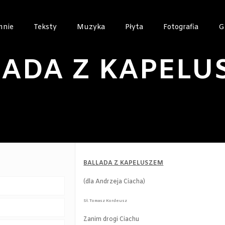
mnie
Teksty
Muzyka
Płyta
Fotografia
G
LADA Z KAPELU
BALLADA Z KAPELUSZEM
(dla Andrzeja Ciacha)
Sł. Tomasz Kordeusz
Zanim drogi Ciachu