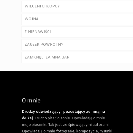
WIECZNI CHŁOPCY
WOJNA
Z NIENAWIŚCI
ZAUŁEK POWROTNY
ZAMKNĘLI ZA MNĄ BAR
O mnie
Drodzy odwiedzający i pozostający ze mną na
dłużej.
Trudno pisać o sobie. Opowiadają o mnie
moje piosenki. Tak jest ze śpiewającymi autorami.
Opowiadają o mnie fotografie, kompozycje, rysunki