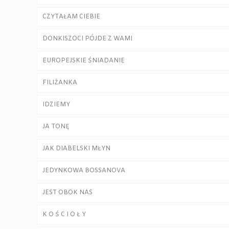
CZYTAŁAM CIEBIE
DONKISZOCI PÓJDE Z WAMI
EUROPEJSKIE ŚNIADANIE
FILIŻANKA
IDZIEMY
JA TONĘ
JAK DIABELSKI MŁYN
JEDYNKOWA BOSSANOVA
JEST OBOK NAS
K O Ś C I O Ł Y