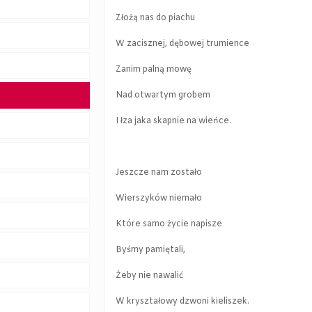
Złożą nas do piachu
W zacisznej, dębowej trumience
Zanim palną mowę
Nad otwartym grobem
I łza jaka skapnie na wieńce.
Jeszcze nam zostało
Wierszyków niemało
Które samo życie napisze
Byśmy pamiętali,
Żeby nie nawalić
W kryształowy dzwoni kieliszek.