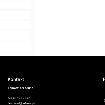
Kontakt
Tomasz Kordeusz.
tel. 602 77 77 42,
tomkord@interia.pl