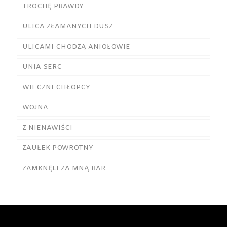
TROCHĘ PRAWDY
ULICA ZŁAMANYCH DUSZ
ULICAMI CHODZĄ ANIOŁOWIE
UNIA SERC
WIECZNI CHŁOPCY
WOJNA
Z NIENAWIŚCI
ZAUŁEK POWROTNY
ZAMKNĘLI ZA MNĄ BAR