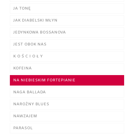
JA TONĘ
JAK DIABELSKI MŁYN
JEDYNKOWA BOSSANOVA
JEST OBOK NAS
K O Ś C I O Ł Y
KOFEINA
NA NIEBIESKIM FORTEPIANIE
NAGA BALLADA
NAROŻNY BLUES
NAWZAJEM
PARASOL