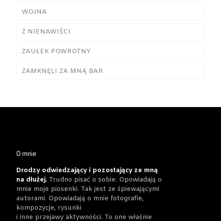
WOJNA
Z NIENAWIŚCI
ZAUŁEK POWROTNY
ZAMKNĘLI ZA MNĄ BAR
O mnie
Drodzy odwiedzający i pozostający ze mną
na dłużej.
Trudno pisać o sobie. Opowiadają o
mnie moje piosenki. Tak jest ze śpiewającymi
autorami. Opowiadają o mnie fotografie,
kompozycje, rysunki
i inne przejawy aktywności. To one właśnie