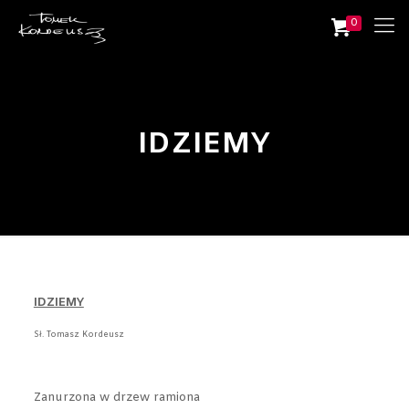
0
IDZIEMY
IDZIEMY
Sł. Tomasz Kordeusz
Zanurzona w drzew ramiona