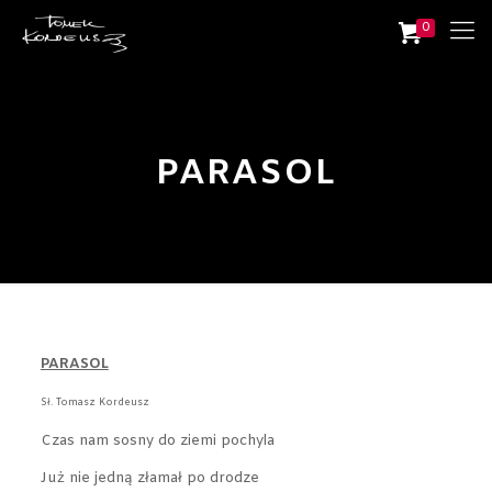
0
PARASOL
PARASOL
Sł. Tomasz Kordeusz
Czas nam sosny do ziemi pochyla
Już nie jedną złamał po drodze