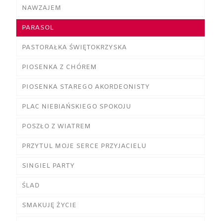
NAWZAJEM
PARASOL
PASTORAŁKA ŚWIĘTOKRZYSKA
PIOSENKA Z CHÓREM
PIOSENKA STAREGO AKORDEONISTY
PLAC NIEBIAŃSKIEGO SPOKOJU
POSZŁO Z WIATREM
PRZYTUL MOJE SERCE PRZYJACIELU
SINGIEL PARTY
ŚLAD
SMAKUJĘ ŻYCIE