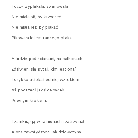
I oczy wypłakała, zwariowała
Nie miała sił, by krzyczeć
Nie miała łez, by płakać
Pikowała lotem rannego ptaka.
A ludzie pod ścianami, na balkonach
Zdziwieni się pytali, kim jest ona?
I szybko uciekali od niej wzrokiem
Aż podszedł jakiś człowiek
Pewnym krokiem.
I zamknął ją w ramionach i zatrzymał
A ona zawstydzona, jak dziewczyna