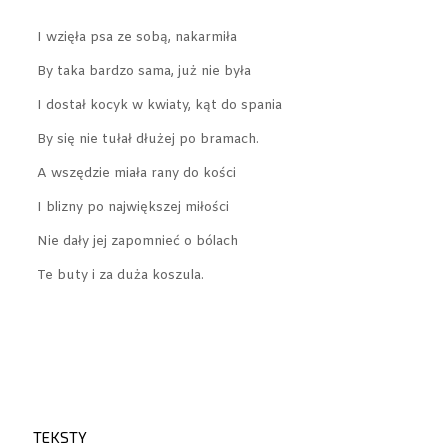
I wzięła psa ze sobą, nakarmiła
By taka bardzo sama, już nie była
I dostał kocyk w kwiaty, kąt do spania
By się nie tułał dłużej po bramach.
A wszędzie miała rany do kości
I blizny po największej miłości
Nie dały jej zapomnieć o bólach
Te buty i za duża koszula.
TEKSTY