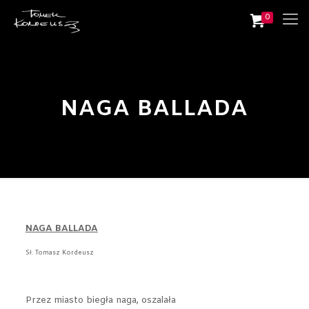
0
NAGA BALLADA
NAGA BALLADA
Sł. Tomasz Kordeusz
Przez miasto biegła naga, oszalała