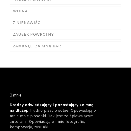
WOJNA
Z NIENAWIŚCI
ZAUŁEK POWROTNY
ZAMKNĘLI ZA MNĄ BAR
O mnie
Drodzy odwiedzający i pozostający ze mną
na dłużej.
Trudno pisać o sobie. Opowiadają o
mnie moje piosenki. Tak jest ze śpiewającymi
autorami. Opowiadają o mnie fotografie,
kompozycje, rysunki