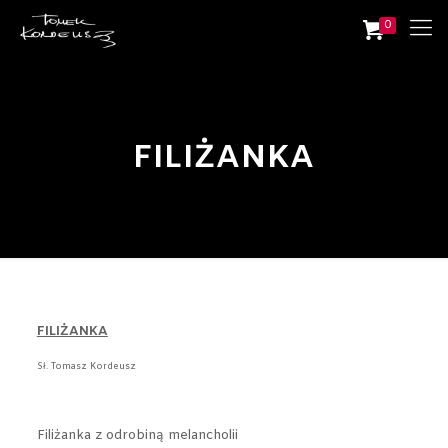
0
FILIŻANKA
FILIŻANKA
Sł. Tomasz Kordeusz
Filiżanka z odrobiną melancholii