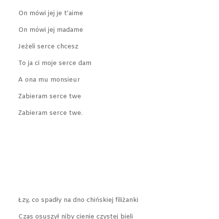
On mówi jej je t’aime
On mówi jej madame
Jeżeli serce chcesz
To ja ci moje serce dam
A ona mu monsieur
Zabieram serce twe
Zabieram serce twe.
Łzy, co spadły na dno chińskiej filiżanki
Czas osuszył niby cienie czystej bieli