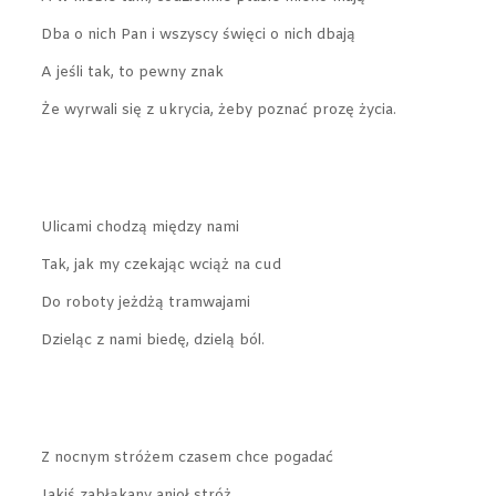
Dba o nich Pan i wszyscy święci o nich dbają
A jeśli tak, to pewny znak
Że wyrwali się z ukrycia, żeby poznać prozę życia.
Ulicami chodzą między nami
Tak, jak my czekając wciąż na cud
Do roboty jeżdżą tramwajami
Dzieląc z nami biedę, dzielą ból.
Z nocnym stróżem czasem chce pogadać
Jakiś zabłąkany anioł stróż