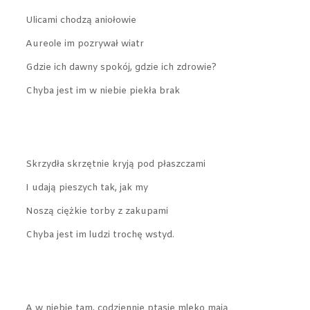
Ulicami chodzą aniołowie
Aureole im pozrywał wiatr
Gdzie ich dawny spokój, gdzie ich zdrowie?
Chyba jest im w niebie piekła brak
Skrzydła skrzętnie kryją pod płaszczami
I udają pieszych tak, jak my
Noszą ciężkie torby z zakupami
Chyba jest im ludzi trochę wstyd.
A w niebie tam, codziennie ptasie mleko mają