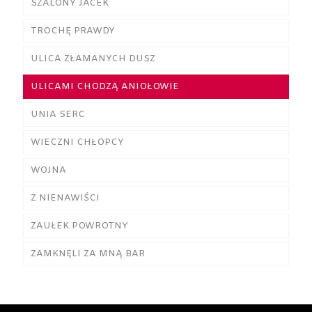
SZALONY JACEK
TROCHĘ PRAWDY
ULICA ZŁAMANYCH DUSZ
ULICAMI CHODZĄ ANIOŁOWIE
UNIA SERC
WIECZNI CHŁOPCY
WOJNA
Z NIENAWIŚCI
ZAUŁEK POWROTNY
ZAMKNĘLI ZA MNĄ BAR