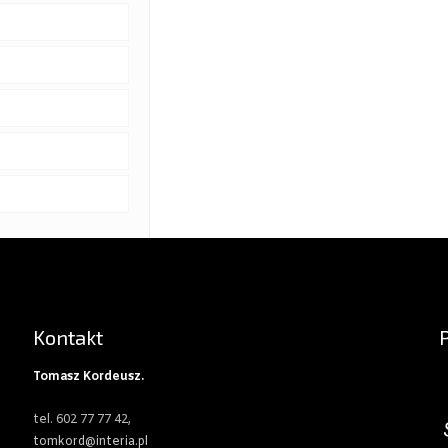
Kontakt
Tomasz Kordeusz.
tel. 602 77 77 42,
tomkord@interia.pl