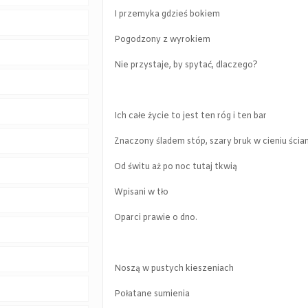
I przemyka gdzieś bokiem
Pogodzony z wyrokiem
Nie przystaje, by spytać, dlaczego?
Ich całe życie to jest ten róg i ten bar
Znaczony śladem stóp, szary bruk w cieniu ścia
Od świtu aż po noc tutaj tkwią
Wpisani w tło
Oparci prawie o dno.
Noszą w pustych kieszeniach
Połatane sumienia