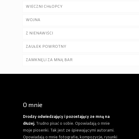
WIECZNI CHŁOPCY
WOJNA
Z NIENAWIŚCI
ZAUŁEK POWROTNY
ZAMKNĘLI ZA MNĄ BAR
O mnie
Drodzy odwiedzający i pozostający ze mną na
dłużej.
Trudno pisać o sobie. Opowiadają o mnie
moje piosenki. Tak jest ze śpiewającymi autorami.
Opowiadają o mnie fotografie, kompozycje, rysunki