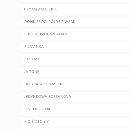
CZYTAŁAM CIEBIE
DONKISZOCI PÓJDE Z WAMI
EUROPEJSKIE ŚNIADANIE
FILIŻANKA
IDZIEMY
JA TONĘ
JAK DIABELSKI MŁYN
JEDYNKOWA BOSSANOVA
JEST OBOK NAS
K O Ś C I O Ł Y