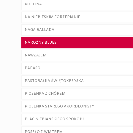
KOFEINA
NA NIEBIESKIM FORTEPIANIE
NAGA BALLADA
NAROŻNY BLUES
NAWZAJEM
PARASOL
PASTORAŁKA ŚWIĘTOKRZYSKA
PIOSENKA Z CHÓREM
PIOSENKA STAREGO AKORDEONISTY
PLAC NIEBIAŃSKIEGO SPOKOJU
POSZŁO Z WIATREM