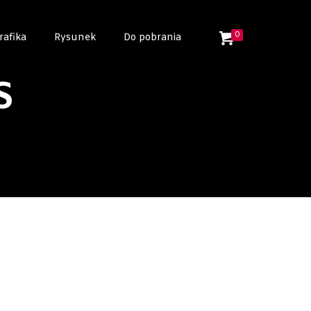
0
rafika
Rysunek
Do pobrania
S