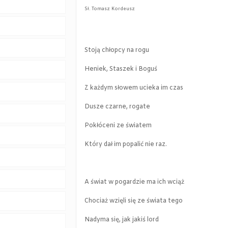
Sł. Tomasz Kordeusz
Stoją chłopcy na rogu
Heniek, Staszek i Boguś
Z każdym słowem ucieka im czas
Dusze czarne, rogate
Pokłóceni ze światem
Który dał im popalić nie raz.
A świat w pogardzie ma ich wciąż
Chociaż wzięli się ze świata tego
Nadyma się, jak jakiś lord